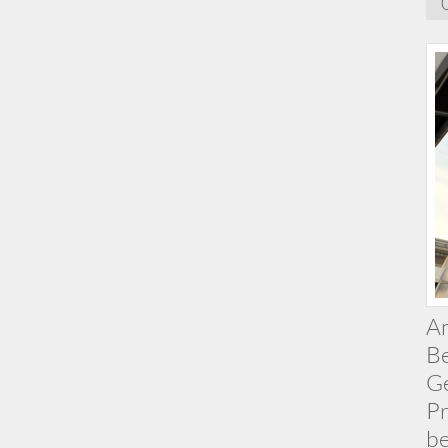
Am
Be
Ge
Pr
be