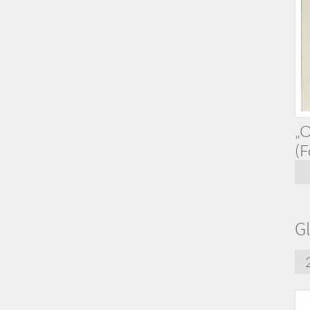
„O
(F
Gl