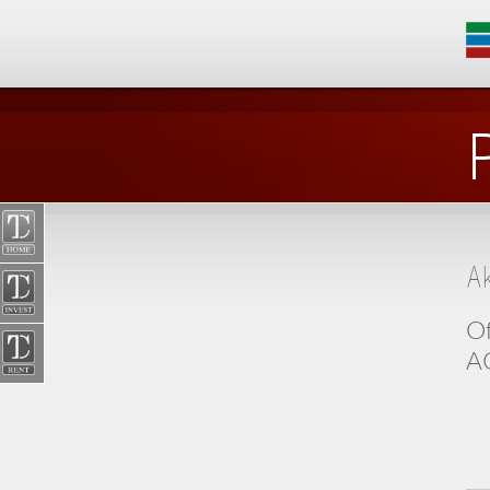
A
Of
AG