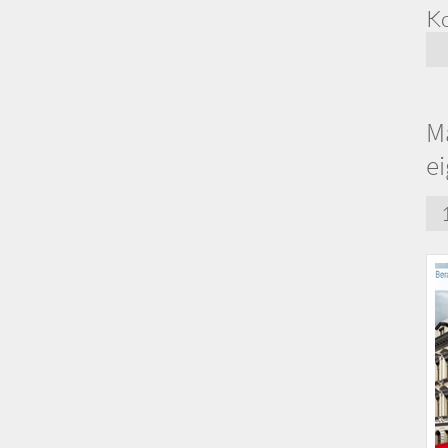
Ko
M
e