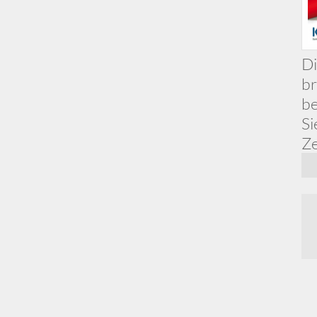
Di
br
be
Si
Ze