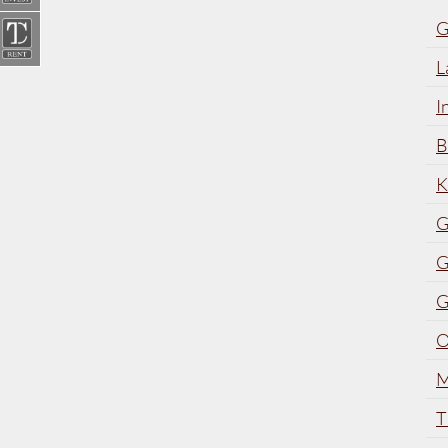
G
L
I
B
K
G
G
G
O
M
T