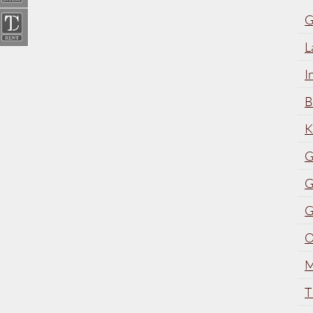
G
L
I
B
K
G
G
G
O
M
T