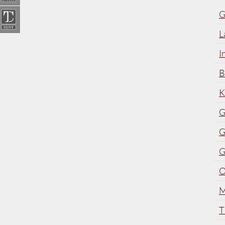
G
L
I
B
K
G
G
G
O
M
T