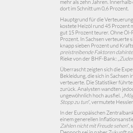
mehr als zehn Jahren. Innerhalb
dort im Schnitt um 0,6 Prozent.
Hauptgrund für die Verteuerung 
kostete Heizöl rund 45 Prozent 
gut 15 Prozent teurer. Ohne Öl-Pr
Prozent. In Sachsen verteuerte 
knapp sieben Prozent und Krafts
preistreibende Faktoren dahinter
Rieke von der BHF-Bank: „
Zudem
Überrascht zeigten sich die Expe
Bekleidung, die sich in Sachsen 
verteuerte. Die Statistiker füh
zurück. Analysten wandten jedoc
ungewöhnlich hoch ausfiel. „
Mög
Stopp zu tun
“, vermutete Hessler
In der Europäischen Zentralbank
einem generellen Inflationsansti
Zahlen nicht mit Freude sehen
“,
Dennoch sei in naher Zukunft ni