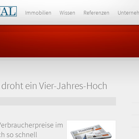
Immobilien
Wissen
Referenzen
Unterne
 droht ein Vier-Jahres-Hoch
Verbraucherpreise im
h so schnell