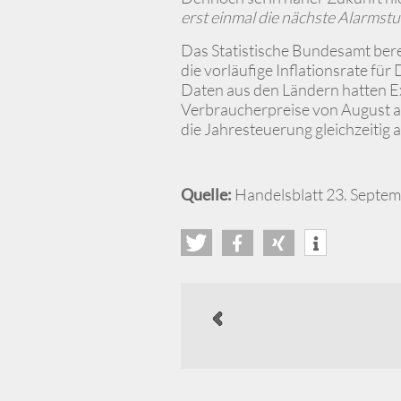
erst einmal die nächste Alarmst
Das Statistische Bundesamt ber
die vorläufige Inflationsrate fü
Daten aus den Ländern hatten Ex
Verbraucherpreise von August a
die Jahresteuerung gleichzeitig 
Quelle:
Handelsblatt 23. Septe