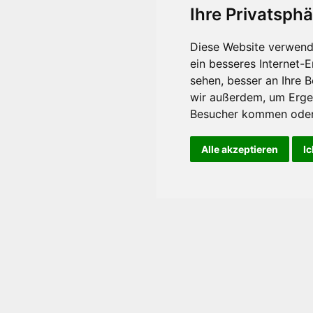
Ihre Privatsphä
Diese Website verwend
ein besseres Internet-
sehen, besser an Ihre 
wir außerdem, um Erge
Besucher kommen oder 
Alle akzeptieren
Ic
ternehmen
News
Kont
ortrait
Corporate News
Kontaktfo
ere & Jobs
Ad-hoc
Suche & R