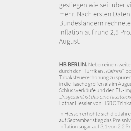
gestiegen wie seit über v
mehr. Nach ersten Daten
Bundesländern rechneten
Inflation auf rund 2,5 Pr
August.
HB BERLIN.
Neben einem weiter
durch den Hurrikan „
Katrina
“, 
Tabaksteuererhöhung zu spüren. 
in die Tasche greifen als im Aug
Schlussverkäufe und den EU-Impo
„
Insgesamt ist das eine faustdi
Lothar Hessler von HSBC Trinka
In Hessen erhöhte sich die Jahre
auf September stieg das Preisniv
Inflation sogar auf 3,1 von 2,2 