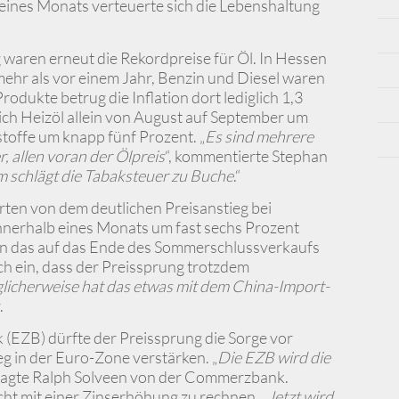
 eines Monats verteuerte sich die Lebenshaltung
waren erneut die Rekordpreise für Öl. In Hessen
mehr als vor einem Jahr, Benzin und Diesel waren
odukte betrug die Inflation dort lediglich 1,3
sich Heizöl allein von August auf September um
toffe um knapp fünf Prozent. „
Es sind mehrere
, allen voran der Ölpreis
“, kommentierte Stephan
 schlägt die Tabaksteuer zu Buche
.“
rten von dem deutlichen Preisanstieg bei
innerhalb eines Monats um fast sechs Prozent
rten das auf das Ende des Sommerschlussverkaufs
h ein, dass der Preissprung trotzdem
licherweise hat das etwas mit dem China-Import-
.
 (EZB) dürfte der Preissprung die Sorge vor
eg in der Euro-Zone verstärken. „
Die EZB wird die
 sagte Ralph Solveen von der Commerzbank.
cht mit einer Zinserhöhung zu rechnen. „
Jetzt wird