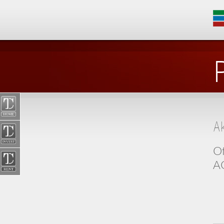
A
Of
AG