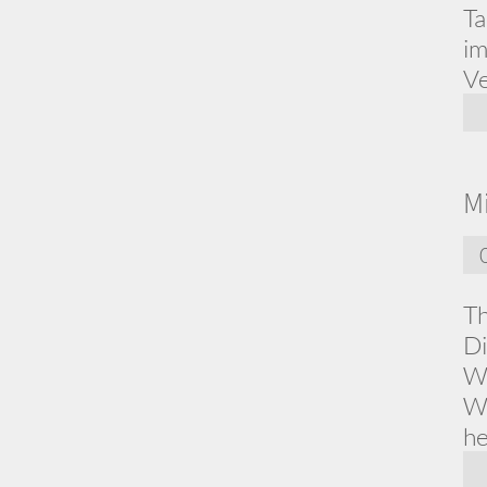
Ta
im
Ve
M
Th
Di
Wo
Wo
he